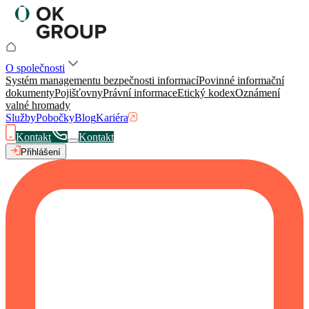
O společnosti
Systém managementu bezpečnosti informací
Povinné informační
dokumenty
Pojišťovny
Právní informace
Etický kodex
Oznámení
valné hromady
Služby
Pobočky
Blog
Kariéra
Kontakt
Kontakt
Přihlášení