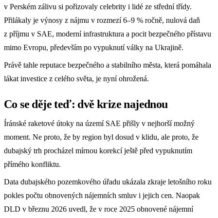
v Perském zálivu si pořizovaly celebrity i lidé ze střední třídy.
Přilákaly je výnosy z nájmu v rozmezí 6–9 % ročně, nulová daň
z příjmu v SAE, moderní infrastruktura a pocit bezpečného přístavu
mimo Evropu, především po vypuknutí války na Ukrajině.
Právě tahle reputace bezpečného a stabilního města, která pomáhala
lákat investice z celého světa, je nyní ohrožená.
Co se děje teď: dvě krize najednou
Íránské raketové útoky na území SAE přišly v nejhorší možný
moment. Ne proto, že by region byl dosud v klidu, ale proto, že
dubajský trh procházel mírnou korekcí ještě před vypuknutím
přímého konfliktu.
Data dubajského pozemkového úřadu ukázala zkraje letošního roku
pokles počtu obnovených nájemních smluv i jejich cen. Naopak
DLD v březnu 2026 uvedl, že v roce 2025 obnovené nájemní