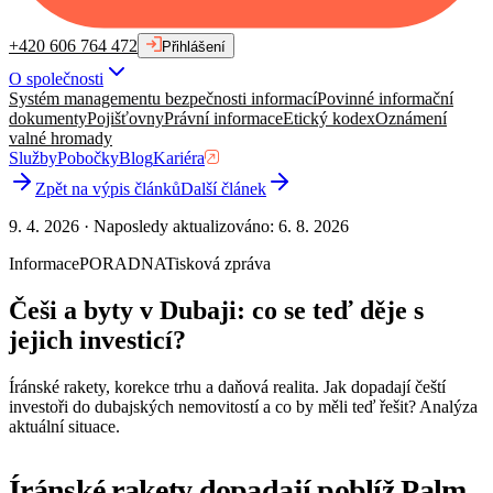
+420 606 764 472
Přihlášení
O společnosti
Systém managementu bezpečnosti informací
Povinné informační
dokumenty
Pojišťovny
Právní informace
Etický kodex
Oznámení
valné hromady
Služby
Pobočky
Blog
Kariéra
Zpět na výpis článků
Další článek
9. 4. 2026
·
Naposledy aktualizováno
:
6. 8. 2026
Informace
PORADNA
Tisková zpráva
Češi a byty v Dubaji: co se teď děje s
jejich investicí?
Íránské rakety, korekce trhu a daňová realita. Jak dopadají čeští
investoři do dubajských nemovitostí a co by měli teď řešit? Analýza
aktuální situace.
Íránské rakety dopadají poblíž Palm