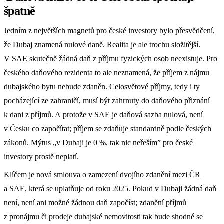
špatně
Jedním z největších magnetů pro české investory bylo přesvědčení,
že Dubaj znamená nulové daně. Realita je ale trochu složitější.
V SAE skutečně žádná daň z příjmu fyzických osob neexistuje. Pro
českého daňového rezidenta to ale neznamená, že příjem z nájmu
dubajského bytu nebude zdaněn. Celosvětové příjmy, tedy i ty
pocházející ze zahraničí, musí být zahrnuty do daňového přiznání
k dani z příjmů. A protože v SAE je daňová sazba nulová, není
v Česku co započítat; příjem se zdaňuje standardně podle českých
zákonů. Mýtus „v Dubaji je 0 %, tak nic neřeším” pro české
investory prostě neplatí.
Klíčem je nová smlouva o zamezení dvojího zdanění mezi ČR
a SAE, která se uplatňuje od roku 2025. Pokud v Dubaji žádná daň
není, není ani možné žádnou daň započíst; zdanění příjmů
z pronájmu či prodeje dubajské nemovitosti tak bude shodné se