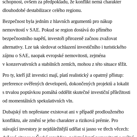
schopnost, ovšem za předpokladu, že konflikt nemá charakter
dlouhodobé destabilizace celého regionu.
Bezpečnost byla jedním z hlavních argumentů pro nákup
nemovitostí v SAE. Pokud se region dostává do přímého
bezpečnostního napětí, investoři přirozeně začnou zvažovat
alternativy. Lze tak sledovat ochlazení investičního i turistického
zájmu o SAE, naopak evropské nemovitosti, zejména
v konzervativních a stabilních zemích, mohou z této situace těžit.
Pro ty, kteří již investici mají, platí realistický a opatrný přístup:
preference ověřených developerů, dokončených projektů a lokalit
s trvalou poptávkou pomáhá oddělit skutečné investiční příležitosti
od momentálních spekulativních vln.
Dubajský trh nepřestane existovat ani v případě prodlouženého
konfliktu, ale změní se jeho charakter a riziková prémie. Pro
stávající investory je nejdůležitější udělat si jasno ve třech věcech: