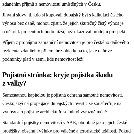
zdaněním příjmů z nemovitostí umístěných v Česku.
Jinými slovy: ti, kdo si kupovali dubajský byt s kalkulací čistého
výnosu bez daně, mohou zjistit, že jejich skutečný čistý výnos je
o několik procentních bodů nižší, než ukazoval prodejní prospekt.
Příjem z pronájmu zahraniční nemovitosti je pro českého daňového
rezidenta zdanitelný příjem, bez ohledu na to, jaké daňové
podmínky platí v zemi, kde nemovitost leží.
Pojistná stránka: kryje pojistka škodu
z války?
Samostatnou kapitolou je pojistná ochrana samotné nemovitosti.
Českojazyčná propagace dubajských investic se soustřeďuje na
výnosy a o pojistné architektuře se mluví výrazně méně.
Standardní pojistky nemovitostí v SAE, obdobně jako jejich české
protějšky, obsahují výluky pro válečné a teroristické události. Pokud