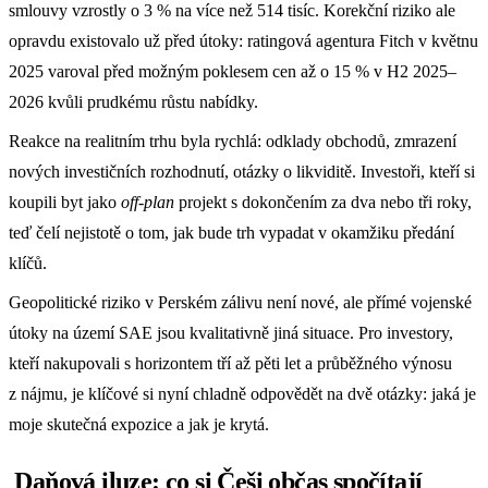
smlouvy vzrostly o 3 % na více než 514 tisíc. Korekční riziko ale
opravdu existovalo už před útoky: ratingová agentura Fitch v květnu
2025 varoval před možným poklesem cen až o 15 % v H2 2025–
2026 kvůli prudkému růstu nabídky.
Reakce na realitním trhu byla rychlá: odklady obchodů, zmrazení
nových investičních rozhodnutí, otázky o likviditě. Investoři, kteří si
koupili byt jako
off-plan
projekt s dokončením za dva nebo tři roky,
teď čelí nejistotě o tom, jak bude trh vypadat v okamžiku předání
klíčů.
Geopolitické riziko v Perském zálivu není nové, ale přímé vojenské
útoky na území SAE jsou kvalitativně jiná situace. Pro investory,
kteří nakupovali s horizontem tří až pěti let a průběžného výnosu
z nájmu, je klíčové si nyní chladně odpovědět na dvě otázky: jaká je
moje skutečná expozice a jak je krytá.
Daňová iluze: co si Češi občas spočítají