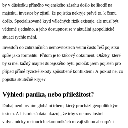
by v důsledku přímého vojenského zásahu došlo ke škodě na
majetku, investor by zjistil, že pojistka nekryje právě to, k čemu
došlo. Specializované krytí válečných rizik existuje, ale musí být
vědomě sjednáno, a jeho dostupnost se v aktuální geopolitické
situaci rychle mění.
Investoři do zahraničních nemovitostech velmi často řeší pojistku
spíše jako formalitu. Přitom je to klíčový dokument. Otázky, které
by si měl každý majitel dubajského bytu položit: jsem pojištěn pro
případ přímé fyzické škody způsobené konfliktem? A pokud ne, co
pojistka skutečně kryje?
Výhled: panika, nebo příležitost?
Dubaj není prvním globální trhem, který prochází geopolitickým
testem. A historická data ukazují, že trhy s nemovitostmi
v dynamicky rostoucích ekonomikách mívají silnou absorpční