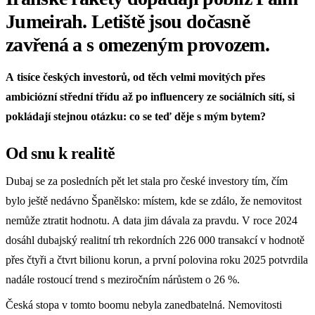
Jumeirah. Letiště jsou dočasně
zavřená a s omezeným provozem.
A tisíce českých investorů, od těch velmi movitých přes
ambiciózní střední třídu až po influencery ze sociálních sítí, si
pokládají stejnou otázku: co se teď děje s mým bytem?
Od snu k realitě
Dubaj se za posledních pět let stala pro české investory tím, čím
bylo ještě nedávno Španělsko: místem, kde se zdálo, že nemovitost
nemůže ztratit hodnotu. A data jim dávala za pravdu. V roce 2024
dosáhl dubajský realitní trh rekordních 226 000 transakcí v hodnotě
přes čtyři a čtvrt bilionu korun, a první polovina roku 2025 potvrdila
nadále rostoucí trend s meziročním nárůstem o 26 %.
Česká stopa v tomto boomu nebyla zanedbatelná. Nemovitosti