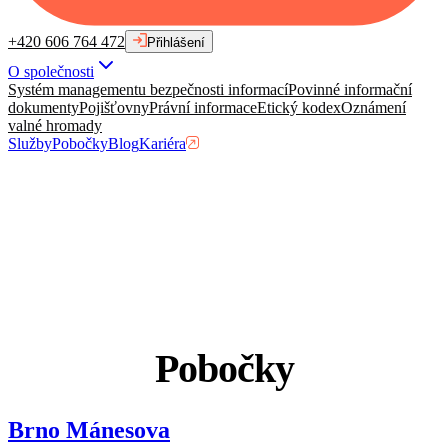
+420 606 764 472
Přihlášení
O společnosti
Systém managementu bezpečnosti informací
Povinné informační
dokumenty
Pojišťovny
Právní informace
Etický kodex
Oznámení
valné hromady
Služby
Pobočky
Blog
Kariéra
Pobočky
Brno Mánesova