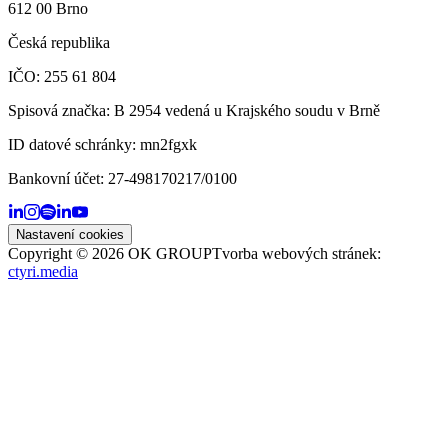
612 00 Brno
Česká republika
IČO: 255 61 804
Spisová značka: B 2954 vedená u Krajského soudu v Brně
ID datové schránky:
mn2fgxk
Bankovní účet:
27-498170217/0100
Nastavení cookies
Copyright ©
2026
OK GROUP
Tvorba webových stránek:
ctyri.media