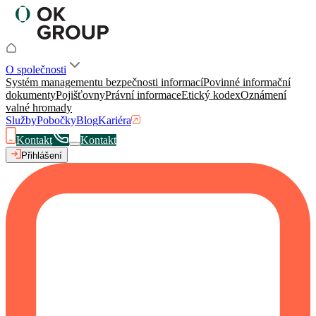
O společnosti
Systém managementu bezpečnosti informací
Povinné informační
dokumenty
Pojišťovny
Právní informace
Etický kodex
Oznámení
valné hromady
Služby
Pobočky
Blog
Kariéra
Kontakt
Kontakt
Přihlášení