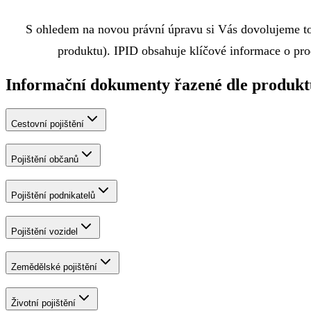
S ohledem na novou právní úpravu si Vás dovolujeme to
produktu). IPID obsahuje klíčové informace o pr
Informační dokumenty řazené dle produkt
Cestovní pojištění
Pojištění občanů
Pojištění podnikatelů
Pojištění vozidel
Zemědělské pojištění
Životní pojištění