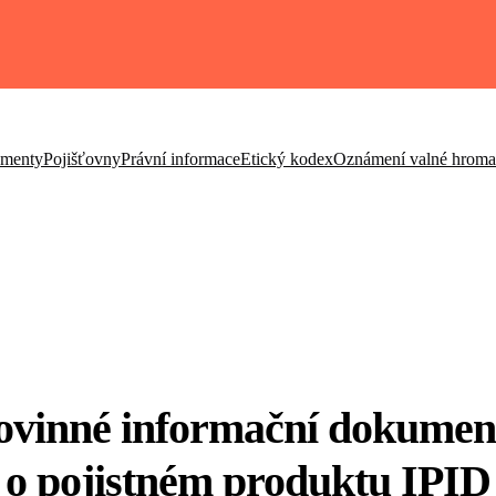
umenty
Pojišťovny
Právní informace
Etický kodex
Oznámení valné hrom
ovinné informační dokumen
o pojistném produktu IPID