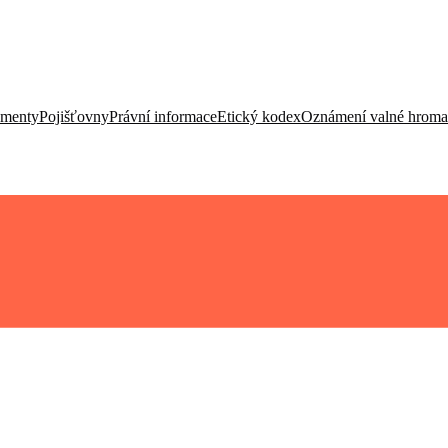
umenty
Pojišťovny
Právní informace
Etický kodex
Oznámení valné hrom