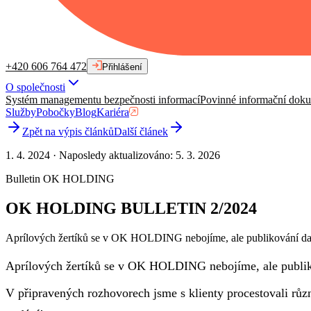
+420 606 764 472
Přihlášení
O společnosti
Systém managementu bezpečnosti informací
Povinné informační dok
Služby
Pobočky
Blog
Kariéra
Zpět na výpis článků
Další článek
1. 4. 2024
·
Naposledy aktualizováno
:
5. 3. 2026
Bulletin OK HOLDING
OK HOLDING BULLETIN 2/2024
Aprílových žertíků se v OK HOLDING nebojíme, ale publikování dalšíh
Aprílových žertíků se v OK HOLDING nebojíme, ale publiková
V připravených rozhovorech jsme s klienty procestovali různ