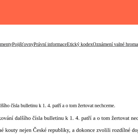
umenty
Pojišťovny
Právní informace
Etický kodex
Oznámení valné hrom
o čísla bulletinu k 1. 4. patří a o tom žertovat nechceme.
ní dalšího čísla bulletinu k 1. 4. patří a o tom žertovat n
é kouty nejen České republiky, a dokonce zvolili rozdílné do