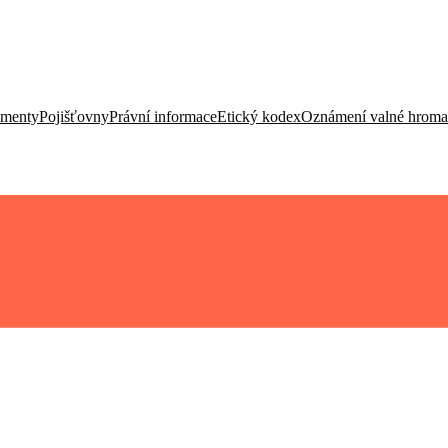
umenty
Pojišťovny
Právní informace
Etický kodex
Oznámení valné hrom