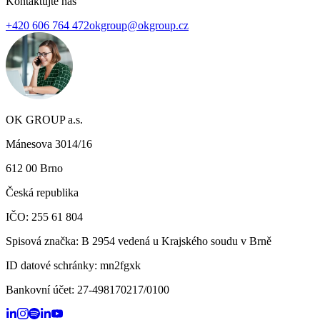
Kontaktujte nás
+420 606 764 472
okgroup@okgroup.cz
OK GROUP a.s.
Mánesova 3014/16
612 00 Brno
Česká republika
IČO: 255 61 804
Spisová značka: B 2954 vedená u Krajského soudu v Brně
ID datové schránky:
mn2fgxk
Bankovní účet:
27-498170217/0100