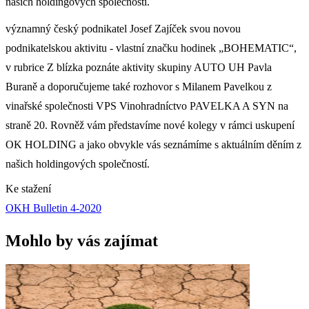
našich holdingových společností.
významný český podnikatel Josef Zajíček svou novou
podnikatelskou aktivitu - vlastní značku hodinek „BOHEMATIC“,
v rubrice Z blízka poznáte aktivity skupiny AUTO UH Pavla
Buraně a doporučujeme také rozhovor s Milanem Pavelkou z
vinařské společnosti VPS Vinohradníctvo PAVELKA A SYN na
straně 20. Rovněž vám představíme nové kolegy v rámci uskupení
OK HOLDING a jako obvykle vás seznámíme s aktuálním děním z
našich holdingových společností.
Ke stažení
OKH Bulletin 4-2020
Mohlo by vás zajímat