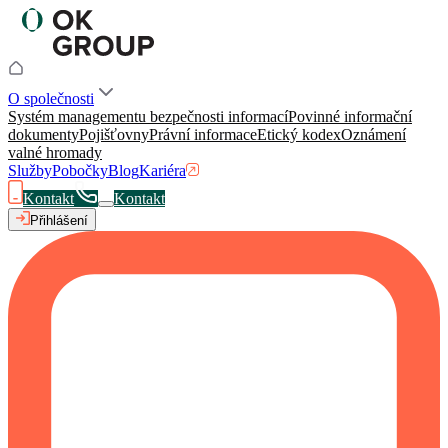
O společnosti
Systém managementu bezpečnosti informací
Povinné informační
dokumenty
Pojišťovny
Právní informace
Etický kodex
Oznámení
valné hromady
Služby
Pobočky
Blog
Kariéra
Kontakt
Kontakt
Přihlášení