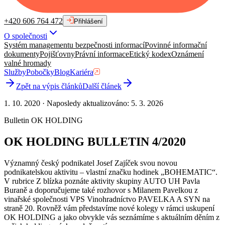
+420 606 764 472
Přihlášení
O společnosti
Systém managementu bezpečnosti informací
Povinné informační
dokumenty
Pojišťovny
Právní informace
Etický kodex
Oznámení
valné hromady
Služby
Pobočky
Blog
Kariéra
Zpět na výpis článků
Další článek
1. 10. 2020
·
Naposledy aktualizováno
:
5. 3. 2026
Bulletin OK HOLDING
OK HOLDING BULLETIN 4/2020
Významný český podnikatel Josef Zajíček svou novou
podnikatelskou aktivitu – vlastní značku hodinek „BOHEMATIC“.
V rubrice Z blízka poznáte aktivity skupiny AUTO UH Pavla
Buraně a doporučujeme také rozhovor s Milanem Pavelkou z
vinařské společnosti VPS Vinohradníctvo PAVELKA A SYN na
straně 20. Rovněž vám představíme nové kolegy v rámci uskupení
OK HOLDING a jako obvykle vás seznámíme s aktuálním děním z