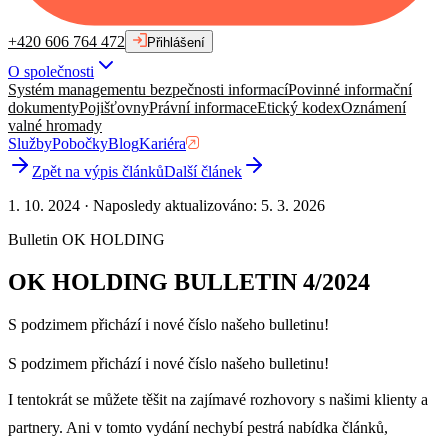
+420 606 764 472
Přihlášení
O společnosti
Systém managementu bezpečnosti informací
Povinné informační
dokumenty
Pojišťovny
Právní informace
Etický kodex
Oznámení
valné hromady
Služby
Pobočky
Blog
Kariéra
Zpět na výpis článků
Další článek
1. 10. 2024
·
Naposledy aktualizováno
:
5. 3. 2026
Bulletin OK HOLDING
OK HOLDING BULLETIN 4/2024
S podzimem přichází i nové číslo našeho bulletinu!
S podzimem přichází i nové číslo našeho bulletinu!
I tentokrát se můžete těšit na zajímavé rozhovory s našimi klienty a
partnery. Ani v tomto vydání nechybí pestrá nabídka článků,