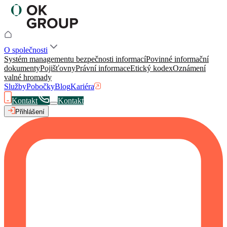
O společnosti
Systém managementu bezpečnosti informací
Povinné informační
dokumenty
Pojišťovny
Právní informace
Etický kodex
Oznámení
valné hromady
Služby
Pobočky
Blog
Kariéra
Kontakt
Kontakt
Přihlášení