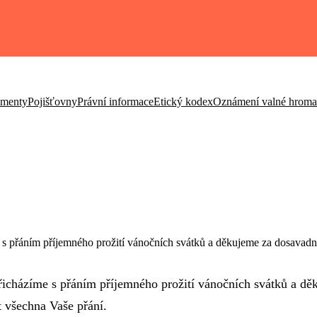
umenty
Pojišťovny
Právní informace
Etický kodex
Oznámení valné hrom
s přáním příjemného prožití vánočních svátků a děkujeme za dosavadní 
řicházíme s přáním příjemného prožití vánočních svátků a dě
t všechna Vaše přání.