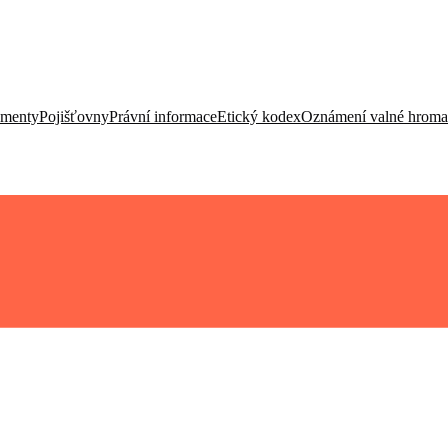
umenty
Pojišťovny
Právní informace
Etický kodex
Oznámení valné hrom