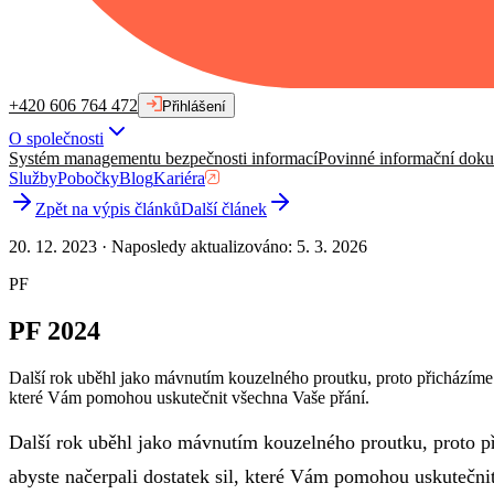
+420 606 764 472
Přihlášení
O společnosti
Systém managementu bezpečnosti informací
Povinné informační dok
Služby
Pobočky
Blog
Kariéra
Zpět na výpis článků
Další článek
20. 12. 2023
·
Naposledy aktualizováno
:
5. 3. 2026
PF
PF 2024
Další rok uběhl jako mávnutím kouzelného proutku, proto přicházíme 
které Vám pomohou uskutečnit všechna Vaše přání.
Další rok uběhl jako mávnutím kouzelného proutku, proto p
abyste načerpali dostatek sil, které Vám pomohou uskutečni