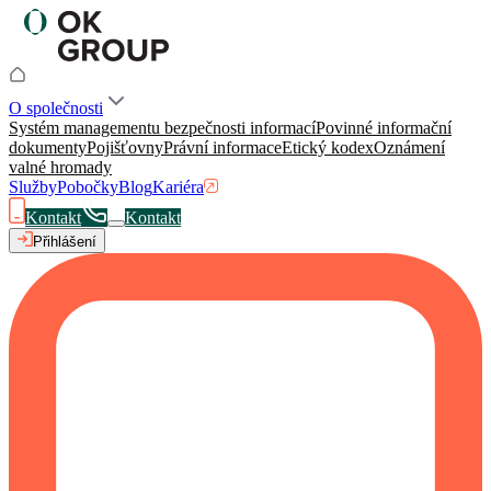
O společnosti
Systém managementu bezpečnosti informací
Povinné informační
dokumenty
Pojišťovny
Právní informace
Etický kodex
Oznámení
valné hromady
Služby
Pobočky
Blog
Kariéra
Kontakt
Kontakt
Přihlášení