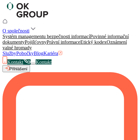
O společnosti
Systém managementu bezpečnosti informací
Povinné informační
dokumenty
Pojišťovny
Právní informace
Etický kodex
Oznámení
valné hromady
Služby
Pobočky
Blog
Kariéra
Kontakt
Kontakt
Přihlášení