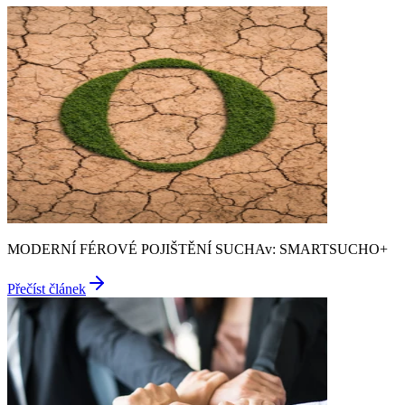
MODERNÍ FÉROVÉ POJIŠTĚNÍ SUCHAv: SMARTSUCHO+
Přečíst článek