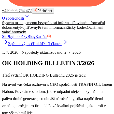
+420 606 764 472
Přihlášení
O společnosti
Systém managementu bezpečnosti informací
Povinné informační
dokumenty
Pojišťovny
Právní informace
Etický kodex
Oznámení
valné hromady
Služby
Pobočky
Blog
Kariéra
Zpět na výpis článků
Další článek
1. 7. 2026
·
Naposledy aktualizováno
:
2. 7. 2026
OK HOLDING BULLETIN 3/2026
Třetí vydání OK HOLDING Bulletinu 2026 je tady.
Na úvod vás čeká rozhovor s CEO společnosti TRAFIN OIL Janem
Hábou. Povídáme si o tom, jak se odpadní oleje a tuky mění na
palivo druhé generace, co obnáší náročná logistika napříč třemi
zeměmi, proč je pro firmu klíčové kvalitní pojištění a jakou roli v
tom všem hrají lidé.