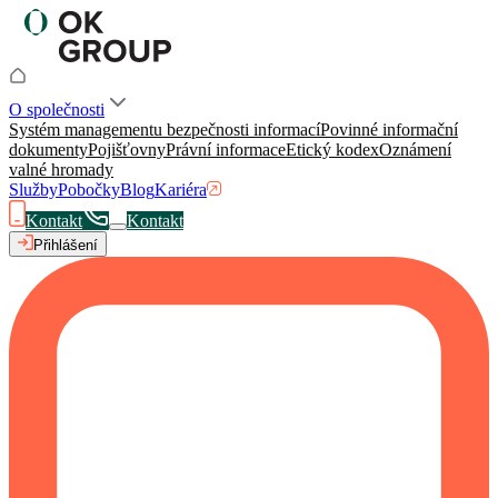
O společnosti
Systém managementu bezpečnosti informací
Povinné informační
dokumenty
Pojišťovny
Právní informace
Etický kodex
Oznámení
valné hromady
Služby
Pobočky
Blog
Kariéra
Kontakt
Kontakt
Přihlášení