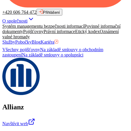
+420 606 764 472
Přihlášení
O společnosti
Systém managementu bezpečnosti informací
Povinné informační
dokumenty
Pojišťovny
Právní informace
Etický kodex
Oznámení
valné hromady
Služby
Pobočky
Blog
Kariéra
Všechny pojišťovny
Na základě smlouvy o obchodním
zastoupení
Na základě smlouvy o spolupráci
Allianz
Navštívit web