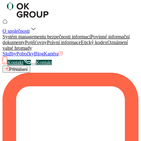
O společnosti
Systém managementu bezpečnosti informací
Povinné informační
dokumenty
Pojišťovny
Právní informace
Etický kodex
Oznámení
valné hromady
Služby
Pobočky
Blog
Kariéra
Kontakt
Kontakt
Přihlášení