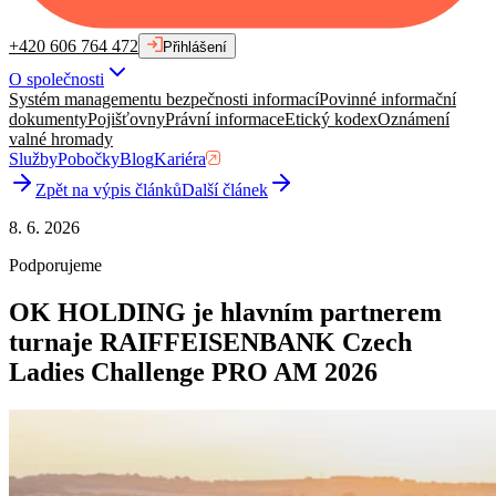
+420 606 764 472
Přihlášení
O společnosti
Systém managementu bezpečnosti informací
Povinné informační
dokumenty
Pojišťovny
Právní informace
Etický kodex
Oznámení
valné hromady
Služby
Pobočky
Blog
Kariéra
Zpět na výpis článků
Další článek
8. 6. 2026
Podporujeme
OK HOLDING je hlavním partnerem
turnaje RAIFFEISENBANK Czech
Ladies Challenge PRO AM 2026